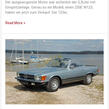
Der ausgewogenste Motor war sicherlich der 2,3Liter mit
Einspritzanlage. Genau so ein Modell, einen 230E W123,
haben wir jetzt zum Verkauf. Der 123er,
Opas
Read More »
Mercedes
230E
W123