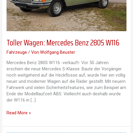
Toller Wagen: Mercedes Benz 280S W116
Fahrzeuge
/ Von
Wolfgang Beuster
Mercedes Benz 280S W116 -verkauft- Vor 50 Jahren
erschien die neue Mercedes S-Klasse. Baute der Vorgänger
noch weitgehend auf die Heckflosse auf, wurde hier ein völlig
neuer und moderner Wagen auf die Räder gestellt. Mit neuem
Fahrwerk und vielen Sicherheitsfeatures, wie zum Beispiel am
Ende der Modelllaufzeit ABS. Vielleicht auch deshalb wurde
der W116 in […]
Toller
Read More »
Wagen:
Mercedes
Benz