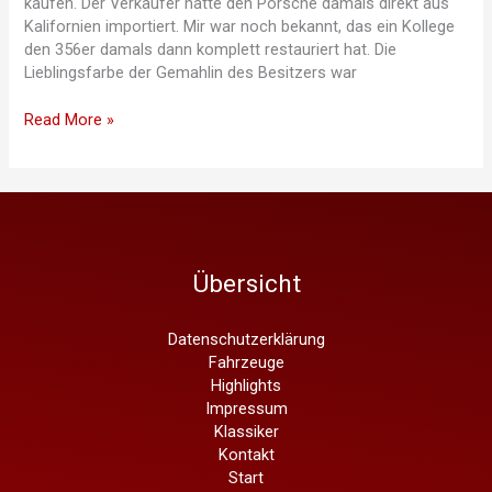
kaufen. Der Verkäufer hatte den Porsche damals direkt aus
Kalifornien importiert. Mir war noch bekannt, das ein Kollege
den 356er damals dann komplett restauriert hat. Die
Lieblingsfarbe der Gemahlin des Besitzers war
Flashback:
Read More »
Porsche
356
Cabrio
ex
Harrison
Ford
Übersicht
Datenschutzerklärung
Fahrzeuge
Highlights
Impressum
Klassiker
Kontakt
Start