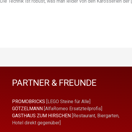
e Technik ist robust, was man leider von den Karosserien der [
PARTNER & FREUNDE
PROMOBRICKS
[LEGO Steine für Alle]
GÖTZELMANN
[AlfaRomeo Ersatzteilprofis]
GASTHAUS ZUM HIRSCHEN
[Restaurant, Biergarten,
Hotel direkt gegenüber]