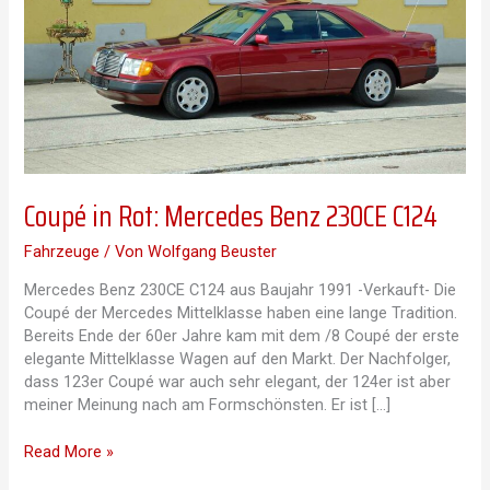
Coupé in Rot: Mercedes Benz 230CE C124
Fahrzeuge
/ Von
Wolfgang Beuster
Mercedes Benz 230CE C124 aus Baujahr 1991 -Verkauft- Die
Coupé der Mercedes Mittelklasse haben eine lange Tradition.
Bereits Ende der 60er Jahre kam mit dem /8 Coupé der erste
elegante Mittelklasse Wagen auf den Markt. Der Nachfolger,
dass 123er Coupé war auch sehr elegant, der 124er ist aber
meiner Meinung nach am Formschönsten. Er ist […]
Coupé
Read More »
in