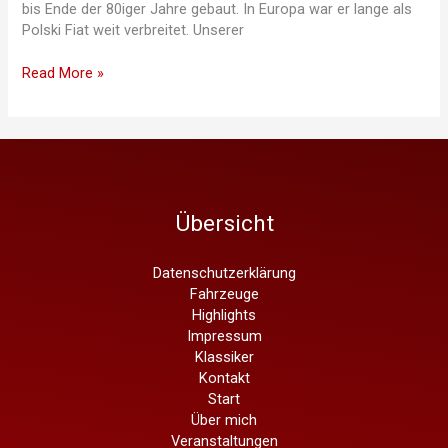
bis Ende der 80iger Jahre gebaut. In Europa war er lange als
Polski Fiat weit verbreitet. Unserer
Wolf
Read More »
im
Schafspelz:
Fiat
125
Special
Übersicht
Datenschutzerklärung
Fahrzeuge
Highlights
Impressum
Klassiker
Kontakt
Start
Über mich
Veranstaltungen