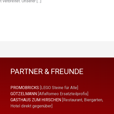
t verbreitet. Unserer […]
PARTNER & FREUNDE
PROMOBRICKS
[LEGO Steine für Alle]
GÖTZELMANN
[AlfaRomeo Ersatzteilprofis]
GASTHAUS ZUM HIRSCHEN
[Restaurant, Biergarten,
Hotel direkt gegenüber]