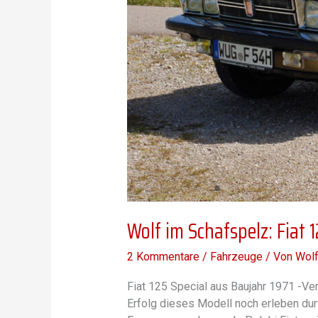
Wolf im Schafspelz: Fiat 1
2 Kommentare
/
Fahrzeuge
/ Von
Wolf
Fiat 125 Special aus Baujahr 1971 -Ver
Erfolg dieses Modell noch erleben dur