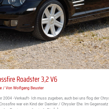
ssfire Roadster 3,2 V6
e
/ Von
Wolfgang Beuster
hr 2004 -Verkauft- Ich muss zugeben, auch bei uns flog der Chry
 Crossfire war ein Kind der Daimler / Chrysler Ehe. Im Gegensat