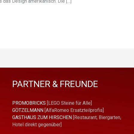
ls das Design amerikanisch. Die […]
PARTNER & FREUNDE
PROMOBRICKS
[LEGO Steine für Alle]
GÖTZELMANN
[AlfaRomeo Ersatzteilprofis]
GASTHAUS ZUM HIRSCHEN
[Restaurant, Biergarten,
Hotel direkt gegenüber]