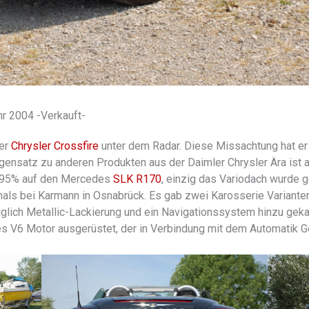
hr 2004 -Verkauft-
der
Chrysler Crossfire
unter dem Radar. Diese Missachtung hat er n
egensatz zu anderen Produkten aus der Daimler Chrysler Ära ist 
u 95% auf den Mercedes
SLK R170
, einzig das Variodach wurde 
s bei Karmann in Osnabrück. Es gab zwei Karosserie Varianten,
diglich Metallic-Lackierung und ein Navigationssystem hinzu geka
s V6 Motor ausgerüstet, der in Verbindung mit dem Automatik Get