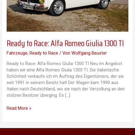
Ready to Race: Alfa Romeo Giulia 1300 TI
Fahrzeuge
,
Ready to Race
/ Von
Wolfgang Beuster
Ready to Race: Alfa Romeo Giulia 1300 TI Neu im Angebot
haben wir eine Alfa Romeo Giulia 1300 TI. Die italienische
Schönheit verkaufe ich im Auftrag des Eigentümers, der sie
seit 1991 in seinem Besitz hat! Der Wagen kam 1990 aus
Italien nach Deutschland, wo sie nach der Verzollung an den
stolzen Besitzer überging. Es […]
Ready
Read More »
to
Race:
Alfa
Romeo