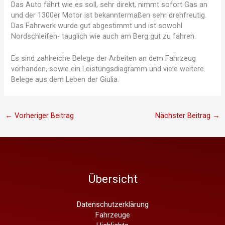
Das Auto fährt wie es soll, sehr direkt, nimmt sofort Gas an
und der 1300er Motor ist bekanntermaßen sehr drehfreutig.
Das Fahrwerk wurde gut abgestimmt und ist sowohl
Nordschleifen- tauglich wie auch am Berg gut zu fahren.
Es sind zahlreiche Belege der Arbeiten an dem Fahrzeug
vorhanden, sowie ein Leistungsdiagramm und viele weitere
Belege aus dem Leben der Giulia.
←
Vorheriger Beitrag
Nächster Beitrag
→
Übersicht
Datenschutzerklärung
Fahrzeuge