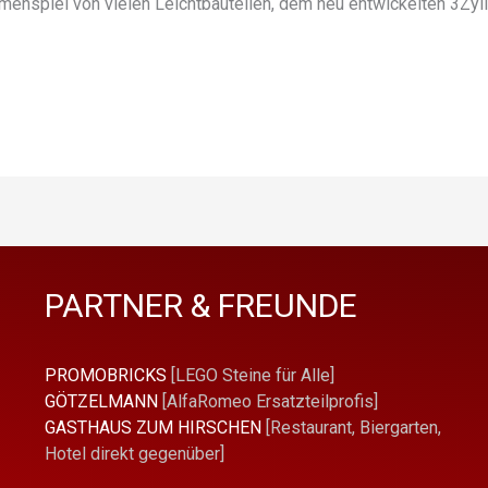
menspiel von vielen Leichtbauteilen, dem neu entwickelten 3Zyli
PARTNER & FREUNDE
PROMOBRICKS
[LEGO Steine für Alle]
GÖTZELMANN
[AlfaRomeo Ersatzteilprofis]
GASTHAUS ZUM HIRSCHEN
[Restaurant, Biergarten,
Hotel direkt gegenüber]